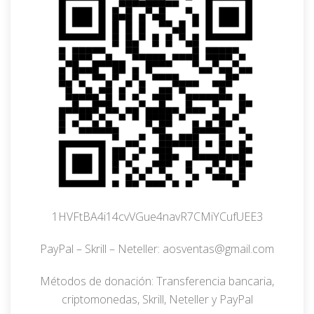
1HVFtBA4i14cvVGue4navR7CMiYCufUEE3
PayPal – Skrill – Neteller: aosventas@gmail.com
Métodos de donación: Transferencia bancaria,
criptomonedas, Skrill, Neteller y PayPal