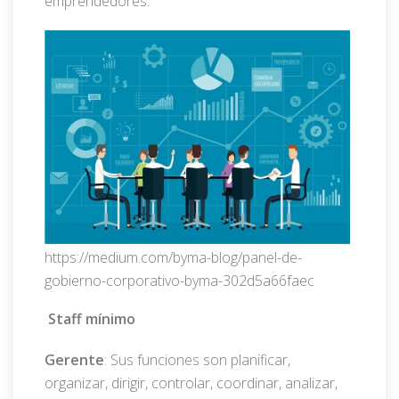
emprendedores.
https://medium.com/byma-blog/panel-de-
gobierno-corporativo-byma-302d5a66faec
Staff mínimo
Gerente
: Sus funciones son planificar,
organizar, dirigir, controlar, coordinar, analizar,