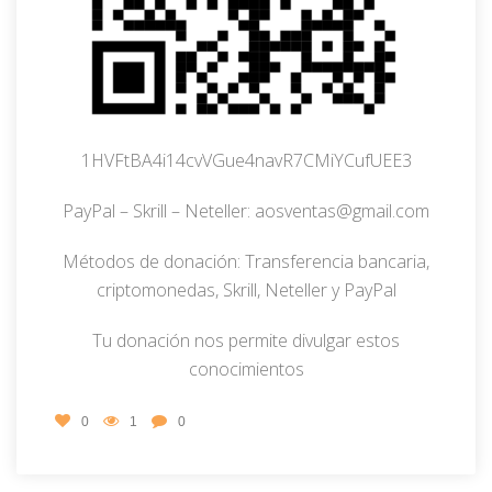
1HVFtBA4i14cvVGue4navR7CMiYCufUEE3
PayPal – Skrill – Neteller: aosventas@gmail.com
Métodos de donación: Transferencia bancaria,
criptomonedas, Skrill, Neteller y PayPal
Tu donación nos permite divulgar estos
conocimientos
0
1
0