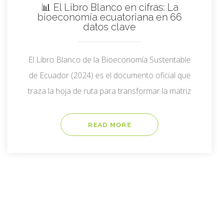
📊 El Libro Blanco en cifras: La
bioeconomía ecuatoriana en 66
datos clave
El Libro Blanco de la Bioeconomía Sustentable
de Ecuador (2024) es el documento oficial que
traza la hoja de ruta para transformar la matriz
productiva del país. A continuación, presentamos
todas las cifras relevantes extraídas del
READ MORE
documento, organizadas por categorías.