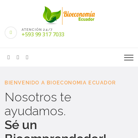
ATENCIÓN 24/7
+593 99 317 7033
BIENVENIDO A BIOECONOMIA ECUADOR
Profesionales
destacados.
Servicios competitivos.