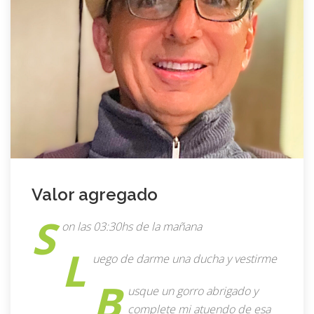
Valor agregado
S
on las 03:30hs de la mañana
L
uego de darme una ducha y vestirme
B
usque un gorro abrigado y
complete mi atuendo de esa