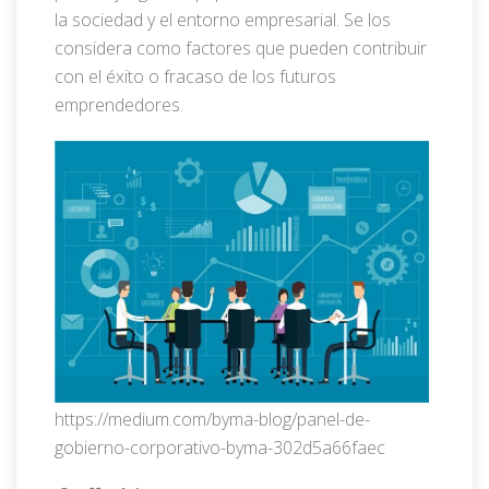
la sociedad y el entorno empresarial. Se los
considera como factores que pueden contribuir
con el éxito o fracaso de los futuros
emprendedores.
https://medium.com/byma-blog/panel-de-
gobierno-corporativo-byma-302d5a66faec