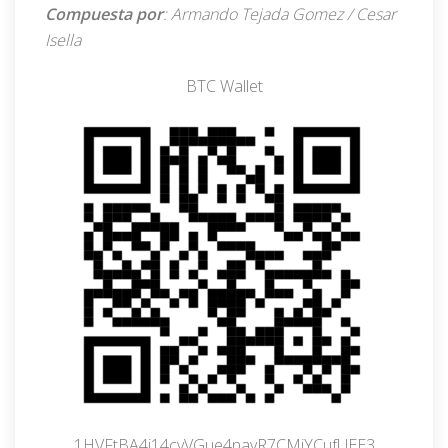
Compuesta por
: Armando Tejada Gomez / Cesar
Isella
BTC Wallet
1HVFtBA4i14cvVGue4navR7CMiYCufUEE3