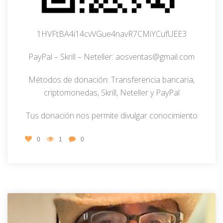
1HVFtBA4i14cvVGue4navR7CMiYCufUEE3
PayPal – Skrill – Neteller: aosventas@gmail.com
Métodos de donación: Transferencia bancaria,
criptomonedas, Skrill, Neteller y PayPal
Tus donación nos permite divulgar conocimiento
0
1
0