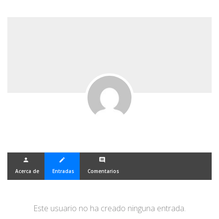
person
create
comment
Acerca de
Entradas
Comentarios
Este usuario no ha creado ninguna entrada.