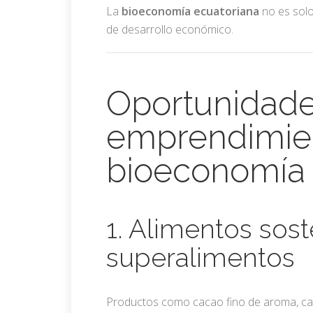
La
bioeconomía ecuatoriana
no es solo
de desarrollo económico.
Oportunidad
emprendimie
bioeconomía
1. Alimentos sost
superalimentos
Productos como cacao fino de aroma, caf