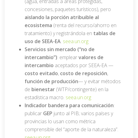
(agua, entradas a áreas protegidas,
concesiones, paquetes turísticos), pero
aislando la porción atribuible al
ecosistema
(renta del recurso/ahorro en
tratamiento) y registrándola en
tablas de
uso de SEEA-EA
.
seea.un.org
Servicios sin mercado (“no de
intercambio”)
: emplear
valores de
intercambio
aceptados por SEEA-EA —
costo evitado
,
costo de reposición
,
función de producción
— y evitar métodos
de
bienestar
(WTP/contingente) en la
estadística macro.
seea.un.org
Indicador bandera para comunicación
:
publicar
GEP
junto al PIB; varios países y
provincias lo usan como métrica
comprensible del “aporte de la naturaleza”.
seea.un.org