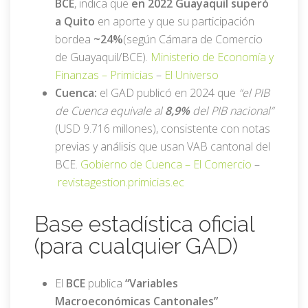
BCE
, indica que
en 2022 Guayaquil superó
a Quito
en aporte y que su participación
bordea
~24%
(según Cámara de Comercio
de Guayaquil/BCE).
Ministerio de Economía y
Finanzas –
Primicias
–
El Universo
Cuenca:
el GAD publicó en 2024 que
“el PIB
de Cuenca equivale al
8,9%
del PIB nacional”
(USD 9.716 millones), consistente con notas
previas y análisis que usan VAB cantonal del
BCE.
Gobierno de Cuenca –
El Comercio
–
revistagestion.primicias.ec
Base estadística oficial
(para cualquier GAD)
El
BCE
publica
“Variables
Macroeconómicas Cantonales”