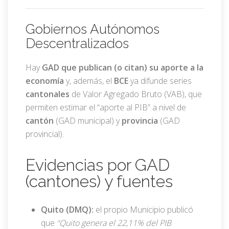
Gobiernos Autónomos
Descentralizados
Hay
GAD que publican (o citan) su aporte a la
economía
y, además, el
BCE
ya difunde series
cantonales
de Valor Agregado Bruto (VAB), que
permiten estimar el “aporte al PIB” a nivel de
cantón
(GAD municipal) y
provincia
(GAD
provincial).
Evidencias por GAD
(cantones) y fuentes
Quito (DMQ):
el propio Municipio publicó
que
“Quito genera el 22,11% del PIB