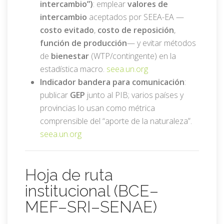
intercambio”)
: emplear
valores de
intercambio
aceptados por SEEA-EA —
costo evitado
,
costo de reposición
,
función de producción
— y evitar métodos
de
bienestar
(WTP/contingente) en la
estadística macro.
seea.un.org
Indicador bandera para comunicación
:
publicar
GEP
junto al PIB; varios países y
provincias lo usan como métrica
comprensible del “aporte de la naturaleza”.
seea.un.org
Hoja de ruta
institucional (BCE–
MEF–SRI–SENAE)