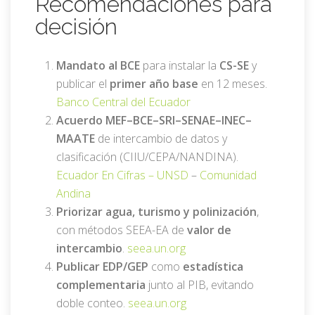
Recomendaciones para
decisión
Mandato al BCE
para instalar la
CS-SE
y
publicar el
primer año base
en 12 meses.
Banco Central del Ecuador
Acuerdo MEF–BCE–SRI–SENAE–INEC–
MAATE
de intercambio de datos y
clasificación (CIIU/CEPA/NANDINA).
Ecuador En Cifras –
UNSD
–
Comunidad
Andina
Priorizar agua, turismo y polinización
,
con métodos SEEA-EA de
valor de
intercambio
.
seea.un.org
Publicar EDP/GEP
como
estadística
complementaria
junto al PIB, evitando
doble conteo.
seea.un.org