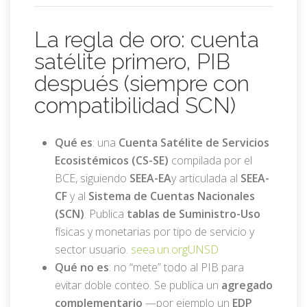
La regla de oro: cuenta
satélite primero, PIB
después (siempre con
compatibilidad SCN)
Qué es
: una
Cuenta Satélite de Servicios
Ecosistémicos (CS-SE)
compilada por el
BCE, siguiendo
SEEA-EA
y articulada al
SEEA-
CF
y al
Sistema de Cuentas Nacionales
(SCN)
. Publica
tablas de Suministro-Uso
físicas y monetarias por tipo de servicio y
sector usuario.
seea.un.org
UNSD
Qué no es
: no “mete” todo al PIB para
evitar doble conteo. Se publica un
agregado
complementario
—por ejemplo un
EDP