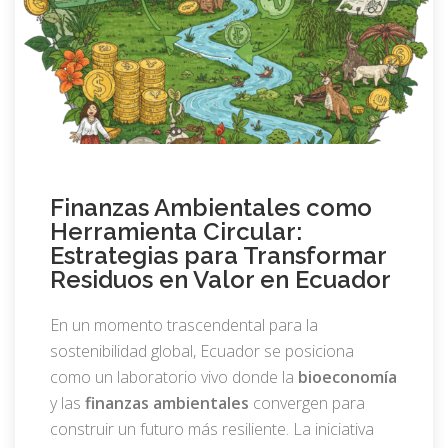
Finanzas Ambientales como
Herramienta Circular:
Estrategias para Transformar
Residuos en Valor en Ecuador
En un momento trascendental para la
sostenibilidad global, Ecuador se posiciona
como un laboratorio vivo donde la
bioeconomía
y las
finanzas ambientales
convergen para
construir un futuro más resiliente. La iniciativa