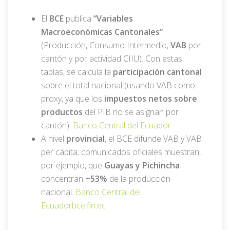
El
BCE
publica
“Variables
Macroeconómicas Cantonales”
(Producción, Consumo Intermedio,
VAB
por
cantón y por actividad CIIU). Con estas
tablas, se calcula la
participación cantonal
sobre el total nacional (usando VAB como
proxy, ya que los
impuestos netos sobre
productos
del PIB no se asignan por
cantón).
Banco Central del Ecuador
A nivel
provincial
, el BCE difunde VAB y VAB
per cápita; comunicados oficiales muestran,
por ejemplo, que
Guayas y Pichincha
concentran
~53%
de la producción
nacional.
Banco Central del
Ecuador
bce.fin.ec