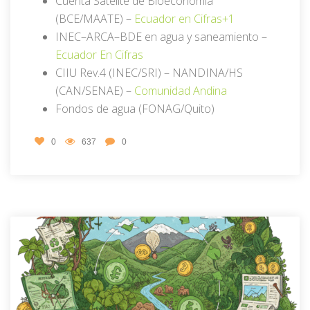
Cuenta Satélite de Bioeconomía
(BCE/MAATE) –
Ecuador en Cifras
+1
INEC–ARCA–BDE en agua y saneamiento –
Ecuador En Cifras
CIIU Rev.4 (INEC/SRI) – NANDINA/HS
(CAN/SENAE) –
Comunidad Andina
Fondos de agua (FONAG/Quito)
0
637
0