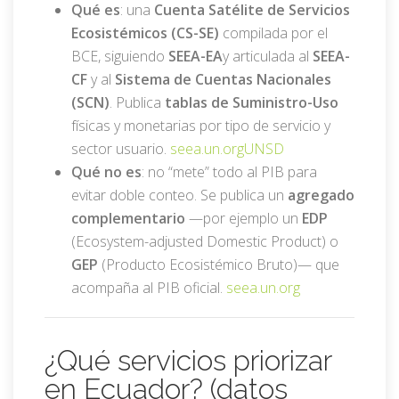
Qué es
: una
Cuenta Satélite de Servicios
Ecosistémicos (CS-SE)
compilada por el
BCE, siguiendo
SEEA-EA
y articulada al
SEEA-
CF
y al
Sistema de Cuentas Nacionales
(SCN)
. Publica
tablas de Suministro-Uso
físicas y monetarias por tipo de servicio y
sector usuario.
seea.un.org
UNSD
Qué no es
: no “mete” todo al PIB para
evitar doble conteo. Se publica un
agregado
complementario
—por ejemplo un
EDP
(Ecosystem-adjusted Domestic Product) o
GEP
(Producto Ecosistémico Bruto)— que
acompaña al PIB oficial.
seea.un.org
¿Qué servicios priorizar
en Ecuador? (datos