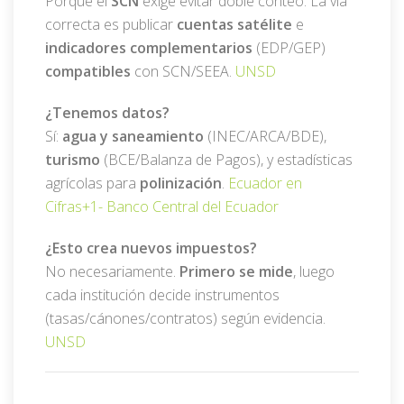
Porque el
SCN
exige evitar doble conteo. La vía
correcta es publicar
cuentas satélite
e
indicadores complementarios
(EDP/GEP)
compatibles
con SCN/SEEA.
UNSD
¿Tenemos datos?
Sí:
agua y saneamiento
(INEC/ARCA/BDE),
turismo
(BCE/Balanza de Pagos), y estadísticas
agrícolas para
polinización
.
Ecuador en
Cifras
+1-
Banco Central del Ecuador
¿Esto crea nuevos impuestos?
No necesariamente.
Primero se mide
, luego
cada institución decide instrumentos
(tasas/cánones/contratos) según evidencia.
UNSD