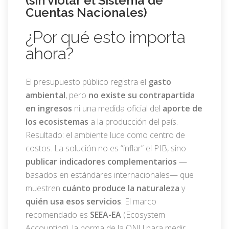
(sin violar el Sistema de
Cuentas Nacionales)
¿Por qué esto importa
ahora?
El presupuesto público registra el
gasto
ambiental
, pero
no existe su contrapartida
en ingresos
ni una medida oficial del
aporte de
los ecosistemas
a la producción del país.
Resultado: el ambiente luce como centro de
costos. La solución no es “inflar” el PIB, sino
publicar indicadores complementarios
—
basados en estándares internacionales— que
muestren
cuánto produce la naturaleza
y
quién usa esos servicios
. El marco
recomendado es
SEEA-EA
(Ecosystem
Accounting), la norma de la ONU para medir