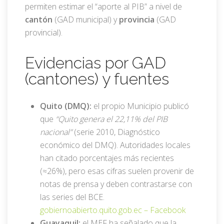
permiten estimar el “aporte al PIB” a nivel de
cantón
(GAD municipal) y
provincia
(GAD
provincial).
Evidencias por GAD
(cantones) y fuentes
Quito (DMQ):
el propio Municipio publicó
que
“Quito genera el 22,11% del PIB
nacional”
(serie 2010, Diagnóstico
económico del DMQ). Autoridades locales
han citado porcentajes más recientes
(≈26%), pero esas cifras suelen provenir de
notas de prensa y deben contrastarse con
las series del BCE.
gobiernoabierto.quito.gob.ec –
Facebook
Guayaquil:
el MEF ha señalado que la