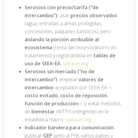
Servicios con precio/tarifa (“de
intercambio”)
: usar
precios observados
(agua, entradas a áreas protegidas,
concesiones, paquetes turísticos), pero
aislando la porción atribuible al
ecosistema
(renta del recurso/ahorro en
tratamiento) y registrándola en
tablas de
uso de SEEA-EA
.
seea.un.org
Servicios sin mercado (“no de
intercambio”)
: emplear
valores de
intercambio
aceptados por SEEA-EA —
costo evitado
,
costo de reposición
,
función de producción
— y evitar métodos
de
bienestar
(WTP/contingente) en la
estadística macro.
seea.un.org
Indicador bandera para comunicación
:
publicar
GEP
junto al PIB; varios países y